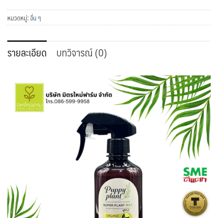
เปรย์
บำรุง
หมวดหมู่:
อื่น ๆ
ต้นไม้
สูตร2
รายละเอียด
บทวิจารณ์ (0)
สำหรับ
ไม้
ใบ
ชิ้น