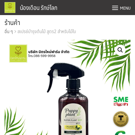
Skip
น้องเดือน รักษ์โลก
MENU
to
content
ร้านค้า
Confirm Payment
อื่น ๆ
สเปรย์บำรุงต้นไม้ สูตร2 สำหรับไม้ใบ
Home
ข่าวสาร
ตะกร้าสินค้า
ติดต่อเรา
บทความ
ร้านค้า
สั่งซื้อและชำระเงิน