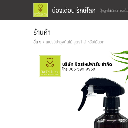
Skip
น้องเดือน รักษ์โลก
ปุ๋ยมูลไส้เดือน ตราน้
to
content
ร้านค้า
อื่น ๆ
สเปรย์บำรุงต้นไม้ สูตร1 สำหรับไม้ดอก