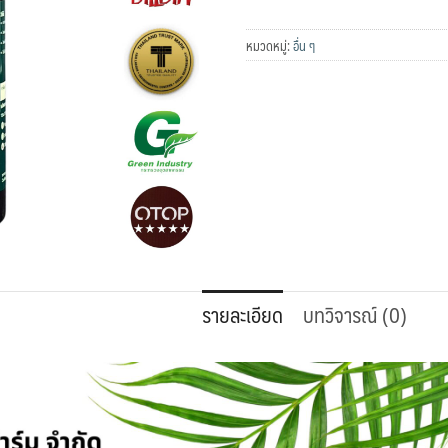
เปรย์
บำรุง
หมวดหมู่:
อื่น ๆ
ต้นไม้
สูตร1
สำหรับ
ไม้
ดอก
ชิ้น
รายละเอียด
บทวิจารณ์ (0)