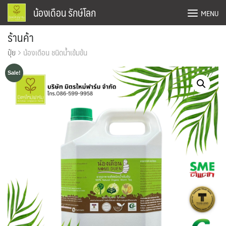
Skip
น้องเดือน รักษ์โลก
MENU
to
content
ร้านค้า
Confirm Payment
ปุ๋ย
น้องเดือน ชนิดน้ำเข้มข้น
Home
Sale!
ข่าวสาร
ตะกร้าสินค้า
ติดต่อเรา
บทความ
ร้านค้า
สั่งซื้อและชำระเงิน