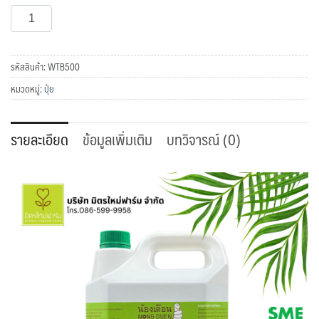
จำนวน
หยิบใส่ตะกร้า
น้อง
เดือน
ชนิด
รหัสสินค้า:
WTB500
น้ำ
หมวดหมู่:
ปุ๋ย
เข้ม
ข้น
รายละเอียด
ข้อมูลเพิ่มเติม
บทวิจารณ์ (0)
ชิ้น