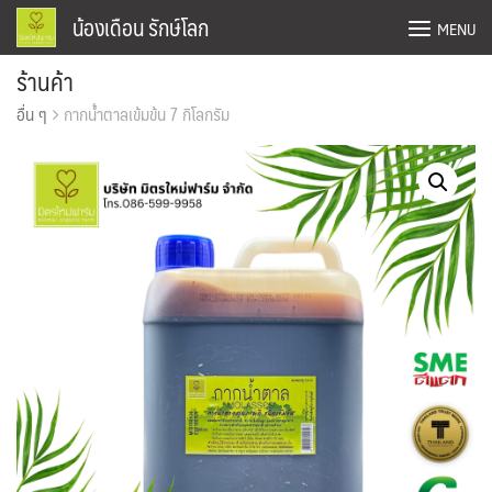
Skip
น้องเดือน รักษ์โลก
MENU
to
content
ร้านค้า
Confirm Payment
อื่น ๆ
กากน้ำตาลเข้มข้น 7 กิโลกรัม
Home
ข่าวสาร
ตะกร้าสินค้า
ติดต่อเรา
บทความ
ร้านค้า
สั่งซื้อและชำระเงิน